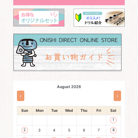
August 2026
‹
›
Sun
Mon
Tue
Wed
Thu
Fri
Sat
1
2
8
3
4
5
6
7