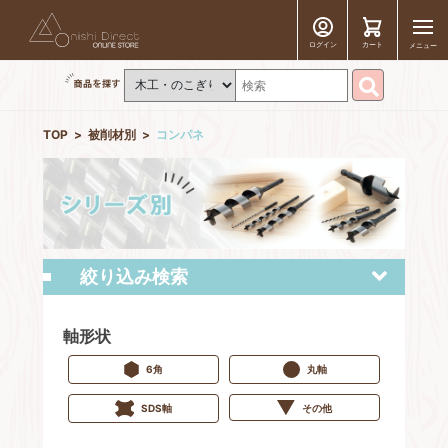
ログイン
カート
メニュー
TOP
被削材別
コンパネ
絞り込み検索
軸形状
6角
丸軸
その他
SDS軸