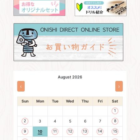
August 2026
‹
›
Sun
Mon
Tue
Wed
Thu
Fri
Sat
1
2
8
3
4
5
6
7
9
11
12
13
14
15
10