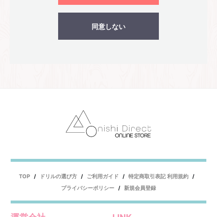
同意しない
TOP
ドリルの選び方
ご利用ガイド
特定商取引表記 利用規約
プライバシーポリシー
新規会員登録