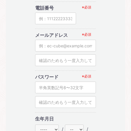
電話番号
※必須
メールアドレス
※必須
パスワード
※必須
生年月日
/
/