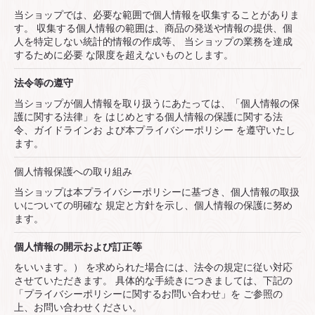
当ショップでは、必要な範囲で個⼈情報を収集することがありま
す。 収集する個⼈情報の範囲は、商品の発送や情報の提供、個
⼈を特定しない統計的情報の作成等、 当ショップの業務を達成
するために必要 な限度を超えないものとします。
法令等の遵守
当ショップが個⼈情報を取り扱うにあたっては、「個⼈情報の保
護に関する法律」を はじめとする個⼈情報の保護に関する法
令、ガイドラインお よび本プライバシーポリシー を遵守いたし
ます。
個⼈情報保護への取り組み
当ショップは本プライバシーポリシーに基づき、個⼈情報の取扱
いについての明確な 規定と⽅針を⽰し、個⼈情報の保護に努め
ます。
個⼈情報の開⽰および訂正等
をいいます。） を求められた場合には、法令の規定に従い対応
させていただきます。 具体的な⼿続きにつきましては、下記の
「プライバシーポリシーに関するお問い合わせ」を ご参照の
上、お問い合わせください。