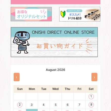
August 2026
‹
›
Sun
Mon
Tue
Wed
Thu
Fri
Sat
1
2
8
3
4
5
6
7