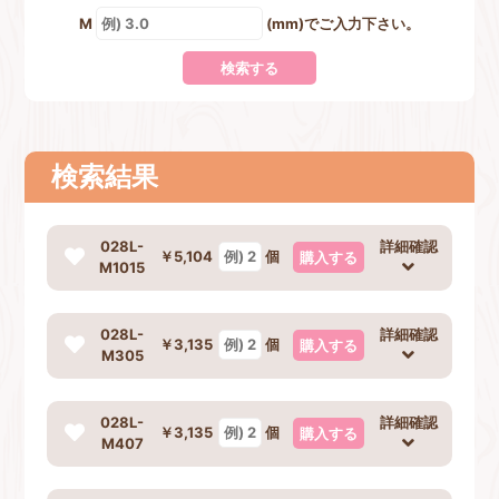
M
(mm)でご入力下さい。
検索する
検索結果
028L-
詳細確認
￥5,104
個
購入する
お買い物を続ける
カートへ進む
M1015
028L-
詳細確認
￥3,135
個
購入する
M305
028L-
詳細確認
￥3,135
個
購入する
M407