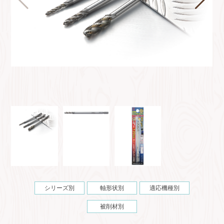
シリーズ別
軸形状別
適応機種別
被削材別