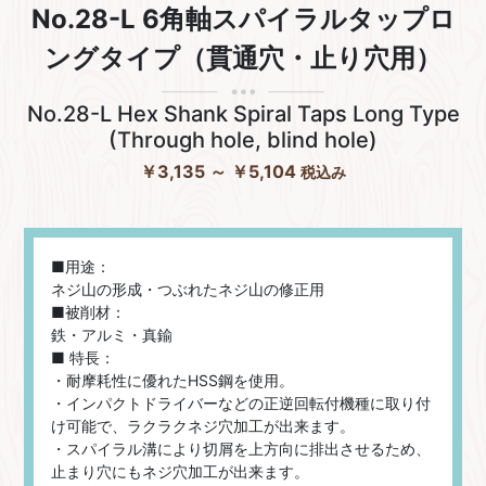
No.28-L 6角軸スパイラルタップロ
ングタイプ（貫通穴・止り穴用）
No.28-L Hex Shank Spiral Taps Long Type
(Through hole, blind hole)
￥3,135
～ ￥5,104
税込み
■用途：
ネジ山の形成・つぶれたネジ山の修正用
■被削材：
鉄・アルミ・真鍮
■ 特長：
・耐摩耗性に優れたHSS鋼を使用。
・インパクトドライバーなどの正逆回転付機種に取り付
け可能で、ラクラクネジ穴加工が出来ます。
・スパイラル溝により切屑を上方向に排出させるため、
止まり穴にもネジ穴加工が出来ます。