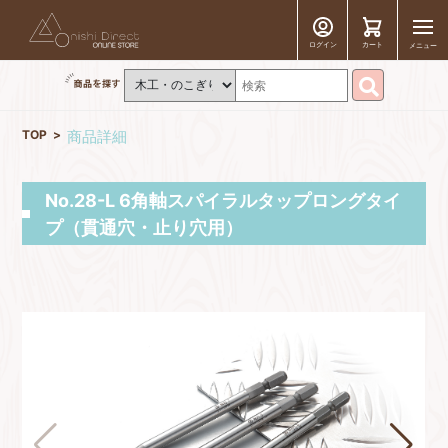
ログイン
カート
メニュー
TOP
商品詳細
No.28-L 6角軸スパイラルタップロングタイ
プ（貫通穴・止り穴用）