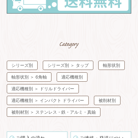
シリーズ別
シリーズ別
＞
タップ
軸形状別
軸形状別
＞
6⾓軸
適応機種別
適応機種別
＞
ドリルドライバー
適応機種別
＞
インパクト ドライバー
被削材別
被削材別
＞
ステンレス・鉄・アルミ・真鍮
ご購入の流れ
ご連絡・発送につい