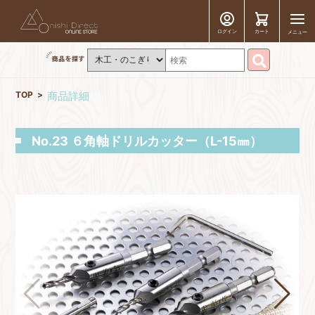
ログイン
カート
メニュー
TOP
商品詳細
No.23 ６角軸ドリルカッター（L-15㎜）