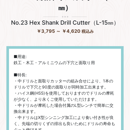
㎜）
No.23 Hex Shank Drill Cutter（L-15㎜）
￥3,795
～ ￥4,620
税込み
■用途:
鉄工・木工・アルミニウムの下穴と面取り用
■特長:
・中ドリルと面取りカッターの組み合せにより、1本の
ドリルで下穴と90度の面取りが同時加工出来ます。
・ハイス鋼(HSS)を使用しておりますのでドリルの摩耗
が少なく、より永くご使用していただけます。
・中ドリルが摩耗した場合付属のL型レンチで簡単に交
換出来ます。
・中ドリルはX型シンニング加工により食い付き性が良
く、先端の切りくずの排出も良いためにドリルの寿命も
ぐっと伸びます。