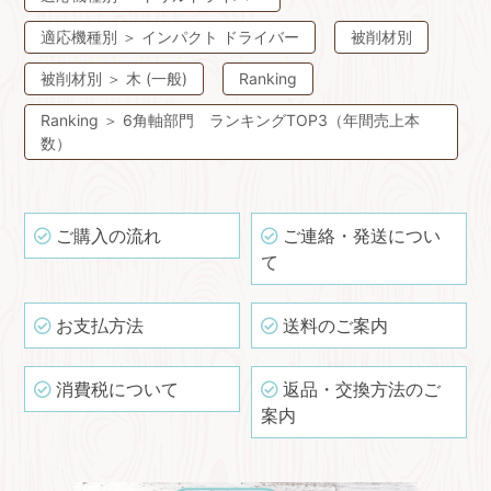
適応機種別
＞
インパクト ドライバー
被削材別
被削材別
＞
⽊ (⼀般)
Ranking
Ranking
＞
6角軸部門 ランキングTOP3（年間売上本
数）
ご購入の流れ
ご連絡・発送につい
て
お支払方法
送料のご案内
消費税について
返品・交換方法のご
案内